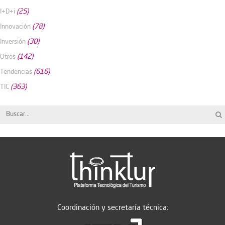
(25)
I+D+i
(78)
Innovación
(30)
Inversión
(142)
Otros
(616)
Tendencias
(363)
TIC
Coordinación y secretaría técnica: