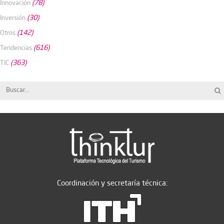
(78)
Innovación
(30)
Inversión
(142)
Otros
(616)
Tendencias
(363)
TIC
Coordinación y secretaría técnica: