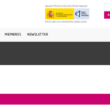
Ayuda PTR2022-001302 financiada por:
MICIU/AEI/10.13039/501100011033
MIEMBROS
NEWSLETTER