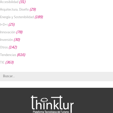
(31)
Accesibilidad
(29)
Arquitectura, Diseño
(189)
Energía y Sostenibilidad
(25)
I+D+i
(78)
Innovación
(30)
Inversión
(142)
Otros
(616)
Tendencias
(363)
TIC