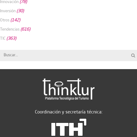
(78)
Innovación
(30)
Inversión
(142)
Otros
(616)
Tendencias
(363)
TIC
Coordinación y secretaría técnica: