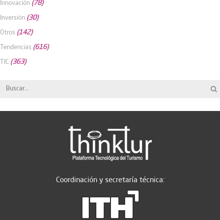
(78)
Innovación
(30)
Inversión
(142)
Otros
(616)
Tendencias
(363)
TIC
Coordinación y secretaría técnica: