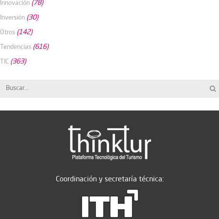
(78)
Innovación
(30)
Inversión
(142)
Otros
(616)
Tendencias
(363)
TIC
Coordinación y secretaría técnica: