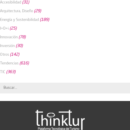
(31)
Accesibilidad
(29)
Arquitectura, Diseño
(189)
Energía y Sostenibilidad
(25)
I+D+i
(78)
Innovación
(30)
Inversión
(142)
Otros
(616)
Tendencias
(363)
TIC