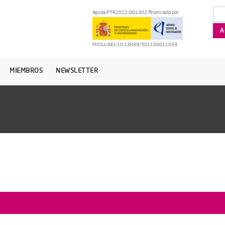
Ayuda PTR2022-001302 financiada por:
MICIU/AEI/10.13039/501100011033
MIEMBROS
NEWSLETTER