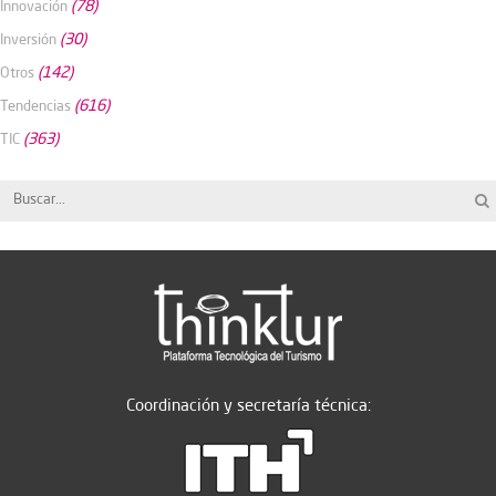
(78)
Innovación
(30)
Inversión
(142)
Otros
(616)
Tendencias
(363)
TIC
Coordinación y secretaría técnica: