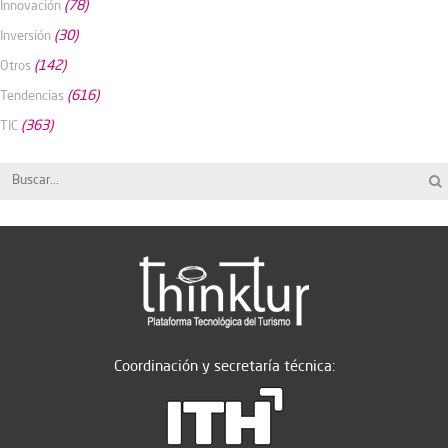
(78)
Innovación
(30)
Inversión
(142)
Otros
(616)
Tendencias
(363)
TIC
Coordinación y secretaría técnica: