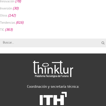
(78)
Innovación
(30)
Inversión
(142)
Otros
(616)
Tendencias
(363)
TIC
Coordinación y secretaría técnica: