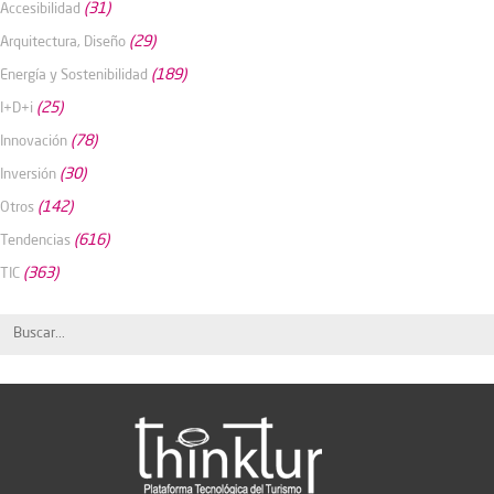
(31)
Accesibilidad
(29)
Arquitectura, Diseño
(189)
Energía y Sostenibilidad
(25)
I+D+i
(78)
Innovación
(30)
Inversión
(142)
Otros
(616)
Tendencias
(363)
TIC