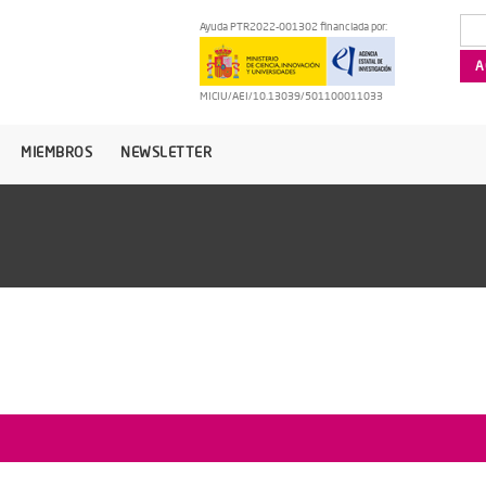
Ayuda PTR2022-001302 financiada por:
MICIU/AEI/10.13039/501100011033
MIEMBROS
NEWSLETTER