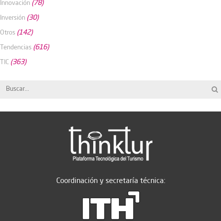
(78)
Innovación
(30)
Inversión
(142)
Otros
(616)
Tendencias
(363)
TIC
Coordinación y secretaría técnica: