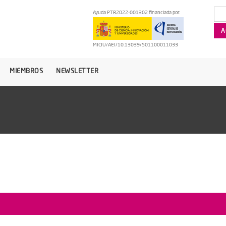
Ayuda PTR2022-001302 financiada por:
MICIU/AEI/10.13039/501100011033
MIEMBROS
NEWSLETTER