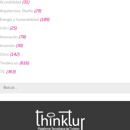
(31)
Accesibilidad
(29)
Arquitectura, Diseño
(189)
Energía y Sostenibilidad
(25)
I+D+i
(78)
Innovación
(30)
Inversión
(142)
Otros
(616)
Tendencias
(363)
TIC