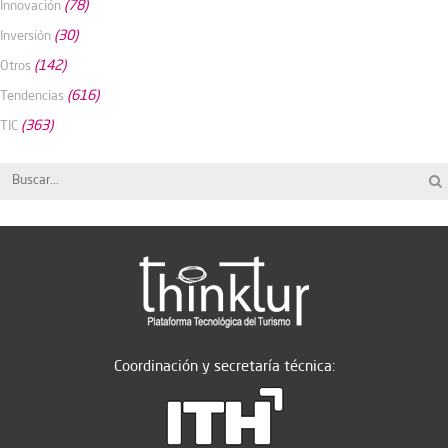
(78)
Innovación
(30)
Inversión
(142)
Otros
(616)
Tendencias
(363)
TIC
Coordinación y secretaría técnica: