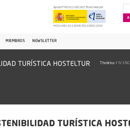
Ayuda PTR2022-001302 financiada por:
MICIU/AEI/10.13039/501100011033
MIEMBROS
NEWSLETTER
LIDAD TURÍSTICA HOSTELTUR
Thinktur
/
IV EN
STENIBILIDAD TURÍSTICA HOST