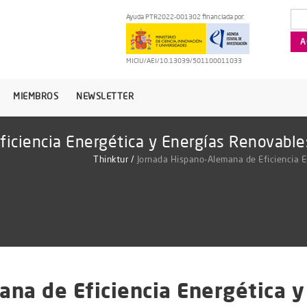
Ayuda PTR2022-001302 financiada por:
MICIU/AEI/10.13039/501100011033
MIEMBROS
NEWSLETTER
iciencia Energética y Energías Renovables 
Thinktur
/
Jornada Hispano-Alemana de Eficiencia En
na de Eficiencia Energética 