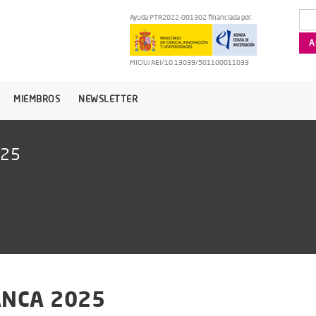
Ayuda PTR2022-001302 financiada por:
MICIU/AEI/10.13039/501100011033
MIEMBROS
NEWSLETTER
025
ANCA 2025