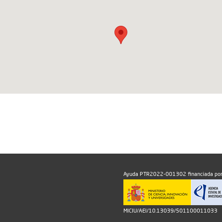
Ayuda PTR2022-001302 financiada por
MICIU/AEI/10.13039/501100011033