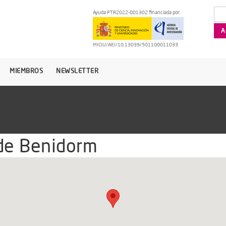
Ayuda PTR2022-001302 financiada por:
MICIU/AEI/10.13039/501100011033
MIEMBROS
NEWSLETTER
de Benidorm