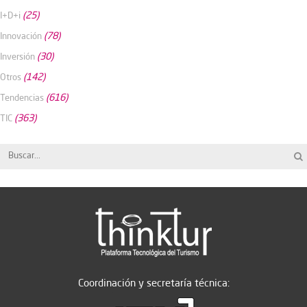
(25)
I+D+i
(78)
Innovación
(30)
Inversión
(142)
Otros
(616)
Tendencias
(363)
TIC
Coordinación y secretaría técnica: