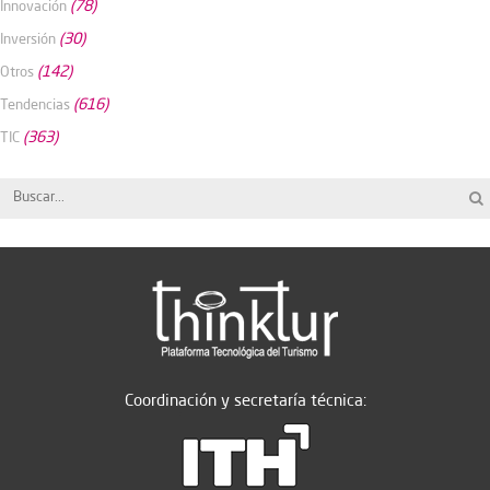
(78)
Innovación
(30)
Inversión
(142)
Otros
(616)
Tendencias
(363)
TIC
Coordinación y secretaría técnica: