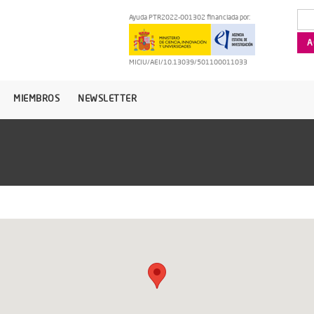
Ayuda PTR2022-001302 financiada por:
MICIU/AEI/10.13039/501100011033
MIEMBROS
NEWSLETTER