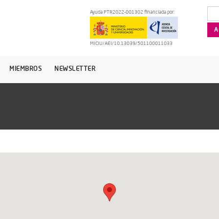
Ayuda PTR2022-001302 financiada por:
MICIU/AEI/10.13039/501100011033
MIEMBROS
NEWSLETTER