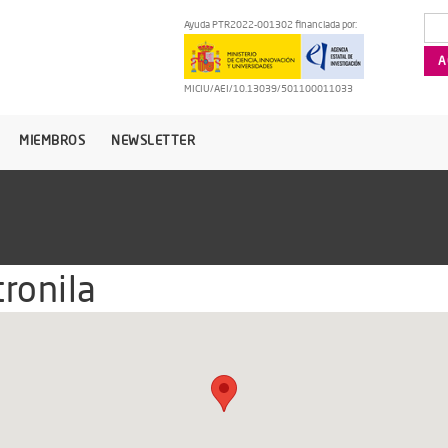
Ayuda PTR2022-001302 financiada por:
MICIU/AEI/10.13039/501100011033
MIEMBROS
NEWSLETTER
ronila