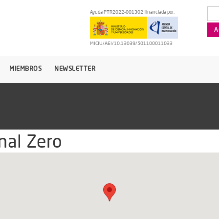
Ayuda PTR2022-001302 financiada por:
MICIU/AEI/10.13039/501100011033
MIEMBROS
NEWSLETTER
nal Zero