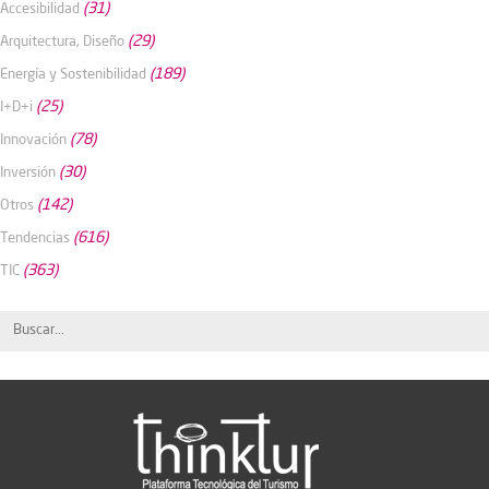
(31)
Accesibilidad
(29)
Arquitectura, Diseño
(189)
Energía y Sostenibilidad
(25)
I+D+i
(78)
Innovación
(30)
Inversión
(142)
Otros
(616)
Tendencias
(363)
TIC