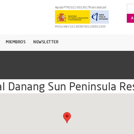
Ayuda PTR2022-001302 financiada por:
MICIU/AEI/10.13039/501100011033
MIEMBROS
NEWSLETTER
al Danang Sun Peninsula Re