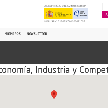
Ayuda PTR2022-001302 financiada por:
MICIU/AEI/10.13039/501100011033
MIEMBROS
NEWSLETTER
conomía, Industria y Compet