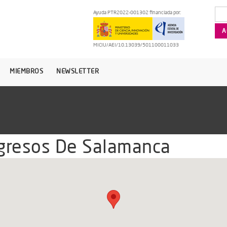
Ayuda PTR2022-001302 financiada por:
MICIU/AEI/10.13039/501100011033
MIEMBROS
NEWSLETTER
gresos De Salamanca