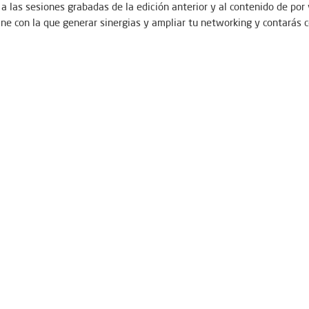
 las sesiones grabadas de la edición anterior y al contenido de por
ne con la que generar sinergias y ampliar tu networking y contarás 
el contenido de por vida y a tu ritmo, sin prisas. También tendrás a
 contarás con nuestro soporte cuando lo necesites.
 semanas (a partir del 19 de octubre), se liberará contenido cada sem
repasar el conocimiento adquirido, resolver dudas, ponerlo en práctic