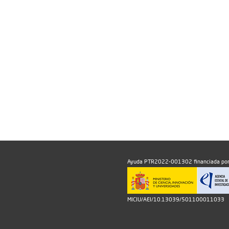
Ayuda PTR2022-001302 financiada por
MICIU/AEI/10.13039/501100011033