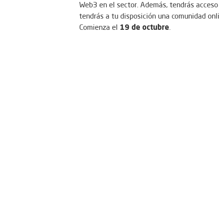
Web3 en el sector. Además, tendrás acceso a
tendrás a tu disposición una comunidad onli
19 de octubre
Comienza el
.
Versión
Light
– En la
podrás acceder a todo 
generar sinergias y ampliar tu networking y
Versión
Pro
En la
, la duración será del 10
miércoles a las 19.00h (Madrid, CEST) para 
Precios
:
Versión Light: 70,00 € (IVA incluido)
Versión Pro: 150,00 € (IVA incluido)
Más información y registro.