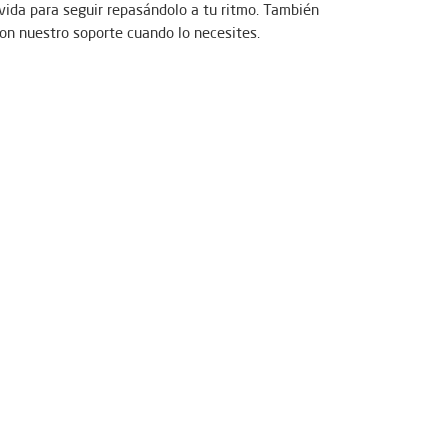
 vida para seguir repasándolo a tu ritmo. También
con nuestro soporte cuando lo necesites.
 tu disposición una comunidad online con la que
ana y se celebrarán sesiones en directo los
a y aprender de los invitados.