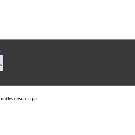
:
cookies desea cargar.
ero.com