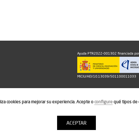
Ayuda PTR2022-001302 financiada por
MICIU/AEI/10.13039/501100011033
iliza cookies para mejorar su experiencia. Acepte o
configure
qué tipos de 
ACEPTAR
Política de cookies
Condiciones de uso
Contacto: thinktur@ithotel