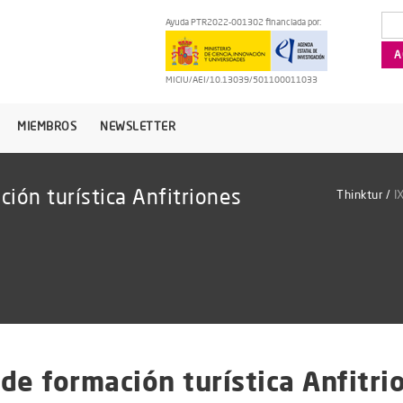
Ayuda PTR2022-001302 financiada por:
MICIU/AEI/10.13039/501100011033
MIEMBROS
NEWSLETTER
ión turística Anfitriones
Thinktur
/
I
de formación turística Anfitri