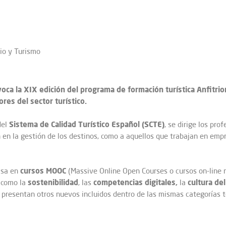
cio y Turismo
ca la XIX edición del programa de formación turística Anfitrion
res del sector turístico.
Sistema de Calidad Turístico Español (SCTE)
del
, se dirige los pro
 en la gestión de los destinos, como a aquellos que trabajan en em
cursos MOOC
asa en
(Massive Online Open Courses o cursos on-line 
sostenibilidad
competencias digitales,
cultura del
, como la
, las
la
se presentan otros nuevos incluidos dentro de las mismas categorías 