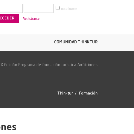
Recuérdame
Registrarse
COMUNIDAD THINKTUR
XX Edición Programa de formación turística Anfitriones
Thinktur
/
Formación
ones