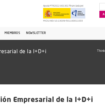
Ayuda PTR2022-001302 financiada por:
MICIU/AEI/10.13039/501100011033
MIEMBROS
NEWSLETTER
esarial de la I+D+i
Think
ión Empresarial de la I+D+i