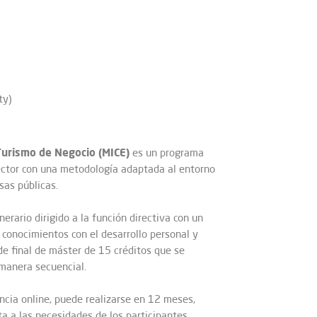
ty)
 Turismo de Negocio (MICE)
es un programa
ector con una metodología adaptada al entorno
sas públicas.
erario dirigido a la función directiva con un
conocimientos con el desarrollo personal y
de final de máster de 15 créditos que se
manera secuencial.
ncia online, puede realizarse en 12 meses,
a a las necesidades de los participantes.