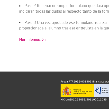
Paso 2 Rellenar un simple formulario que dará op
indicaran todas las dudas al respecto tanto de la for
Paso 3 Una vez aprobado ese formulario, realizar l
proporcionada al alumno tras esa entrevista en la qu
Más información.
Ayuda PTR2022-001302 financiada por
MICIU/AEI/10.13039/501100011033