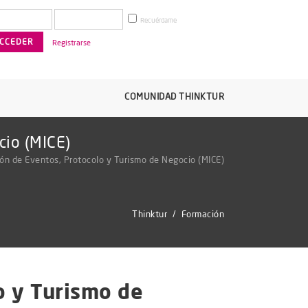
Recuérdame
Registrarse
COMUNIDAD THINKTUR
cio (MICE)
ón de Eventos, Protocolo y Turismo de Negocio (MICE)
Thinktur
/
Formación
o y Turismo de