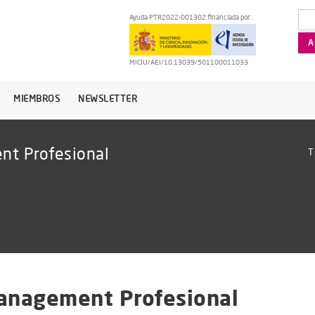
Ayuda PTR2022-001302 financiada por:
MICIU/AEI/10.13039/501100011033
MIEMBROS
NEWSLETTER
t Profesional
T
anagement Profesional