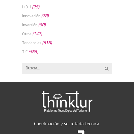
(25)
I+D+i
(78)
Innovación
(30)
Inversión
(142)
Otros
(616)
Tendencias
(363)
TIC
Coordinación y secretaría técnica: