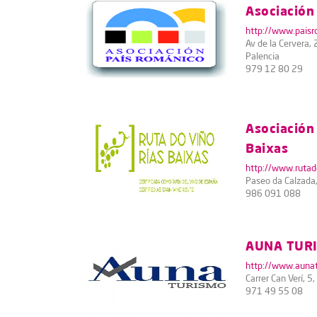
Asociación
http://www.paisr
Av de la Cervera,
Palencia
979 12 80 29
Asociación
Baixas
http://www.rutad
Paseo da Calzada
986 091 088
AUNA TUR
http://www.aunat
Carrer Can Verí, 5
971 49 55 08