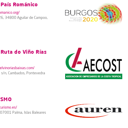
 País Románico
omanico.org/
 26, 34800 Aguilar de Campoo,
 Ruta do Viño Rías
elvinoriasbaixas.com/
, s/n, Cambados, Pontevedra
ISMO
urismo.es/
, 07001 Palma, Islas Baleares