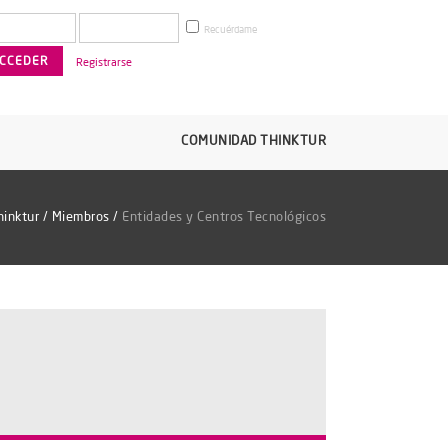
Recuérdame
Registrarse
COMUNIDAD THINKTUR
hinktur
/
Miembros
/
Entidades y Centros Tecnológicos