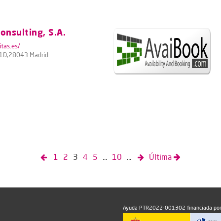
onsulting, S.A.
tas.es/
4 1D,28043 Madrid
1
2
3
4
5
...
10
...
Última
Ayuda PTR2022-001302 financiada por