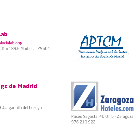
Lab
lucialab.org/
0, Km 189,6 Marbella, 29604 -
ngs de Madrid
 ,Gargantilla del Lozoya
Paseo Sagasta, 40 Of. 5 – Zaragoza
976 210 922