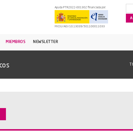
Ayuda PTR2022-001302 financiada por:
MICIU/AEI/10.13039/501100011033
MIEMBROS
NEWSLETTER
cos
T