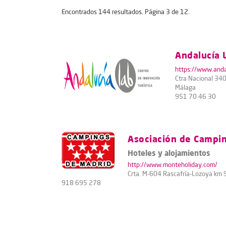
Encontrados 144 resultados. Página 3 de 12.
Andalucía 
https://www.anda
Ctra Nacional 34
Málaga
951 70 46 30
Asociación de Campi
Hoteles y alojamientos
http://www.monteholiday.com/
Crta. M-604 Rascafría-Lozoya km 9
918 695 278