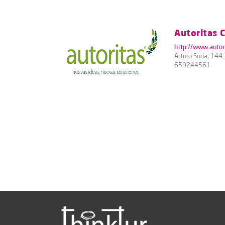
Autoritas C
http://www.autori
Arturo Soria, 14
659244561