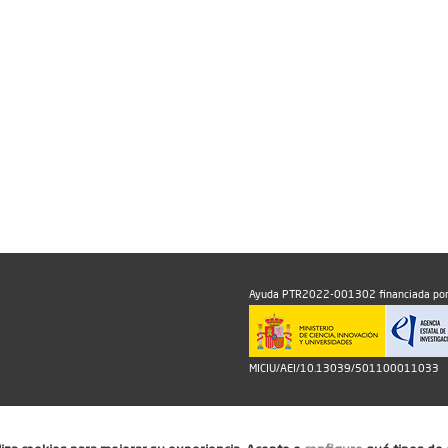
Ayuda PTR2022-001302 financiada por
MICIU/AEI/10.13039/501100011033