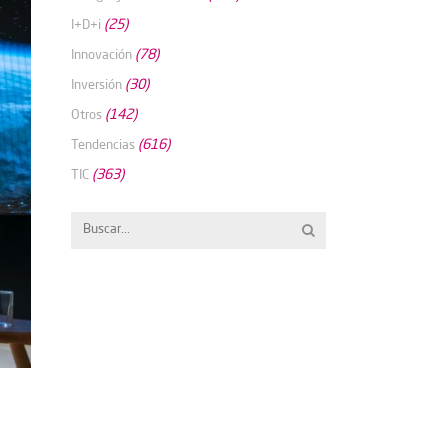
(25)
I+D+i
(78)
Innovación
(30)
Inversión
(142)
Otros
(616)
Tendencias
(363)
TIC