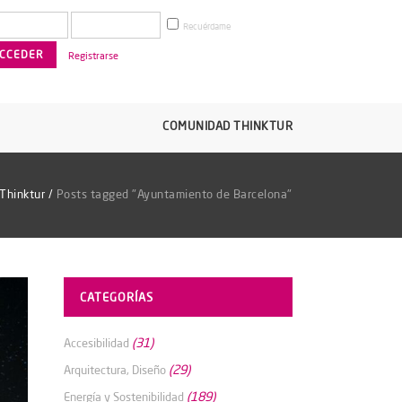
Recuérdame
Registrarse
COMUNIDAD THINKTUR
Thinktur
/
Posts tagged "Ayuntamiento de Barcelona"
CATEGORÍAS
(31)
Accesibilidad
(29)
Arquitectura, Diseño
(189)
Energía y Sostenibilidad