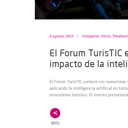
8 agosto, 2023
Categoría:
Otros
,
Tendenci
El Forum TurisTIC 
impacto de la inteli
El Forum TurisTIC contará con numerosas 
aplicando la inteligencia artificial en tur
ecosistema turístico. El evento presentar
RRSS