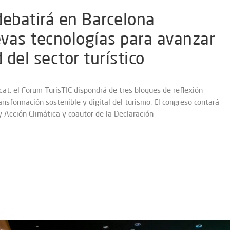
debatirá en Barcelona
vas tecnologías para avanzar
 del sector turístico
cat, el Forum TurisTIC dispondrá de tres bloques de reflexión
ansformación sostenible y digital del turismo. El congreso contará
 Acción Climática y coautor de la Declaración