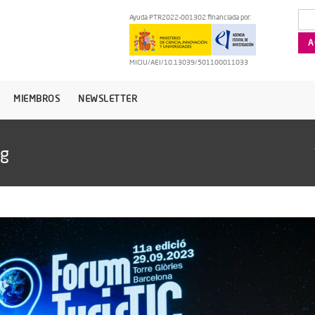
Ayuda PTR2022-001302 financiada por:
MICIU/AEI/10.13039/501100011033
MIEMBROS
NEWSLETTER
ag