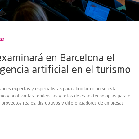
as
examinará en Barcelona el
gencia artificial en el turismo
voces expertas y especialistas para abordar cómo se está
ismo y analizar las tendencias y retos de estas tecnologías para el
á proyectos reales, disruptivos y diferenciadores de empresas