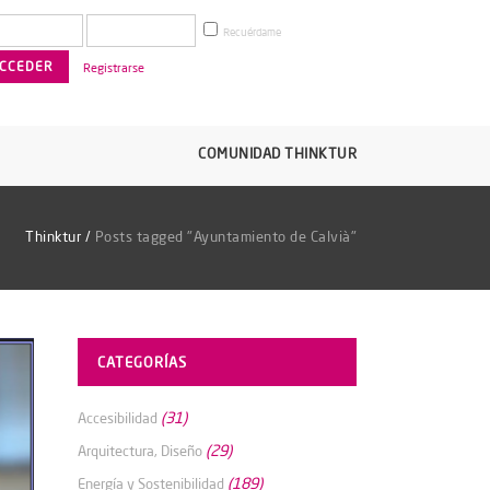
Recuérdame
Registrarse
COMUNIDAD THINKTUR
Thinktur
/
Posts tagged "Ayuntamiento de Calvià"
CATEGORÍAS
(31)
Accesibilidad
(29)
Arquitectura, Diseño
(189)
Energía y Sostenibilidad