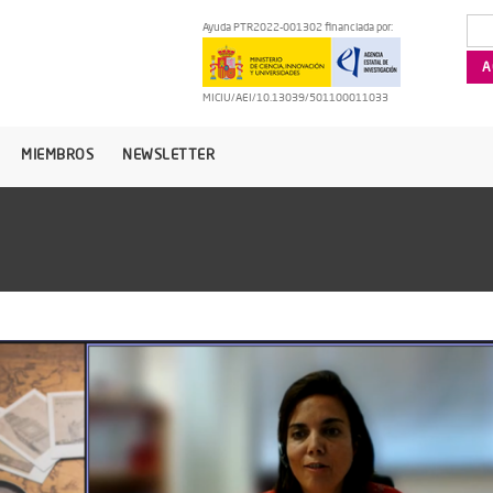
Ayuda PTR2022-001302 financiada por:
MICIU/AEI/10.13039/501100011033
MIEMBROS
NEWSLETTER