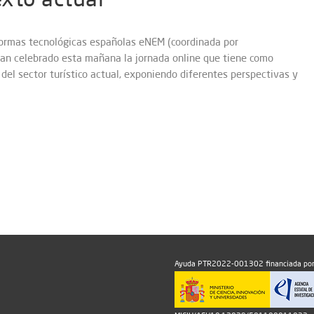
formas tecnológicas españolas eNEM (coordinada por
han celebrado esta mañana la jornada online que tiene como
n del sector turístico actual, exponiendo diferentes perspectivas y
Ayuda PTR2022-001302 financiada por