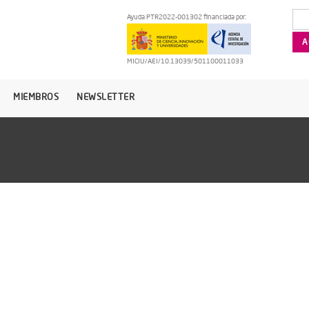
Ayuda PTR2022-001302 financiada por:
MICIU/AEI/10.13039/501100011033
MIEMBROS
NEWSLETTER