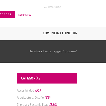
Recuérdame
Registrarse
COMUNIDAD THINKTUR
Thinktur
/
Posts tagged "BIGreen"
CATEGORÍAS
(31)
Accesibilidad
(29)
Arquitectura, Diseño
(189)
Energía y Sostenibilidad