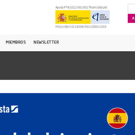
Ayuda PTR2022-001302 financiada por:
MICIU/AEI/10.13039/501100011033
MIEMBROS
NEWSLETTER