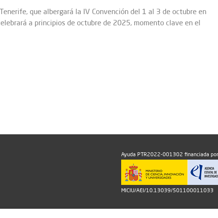
enerife, que albergará la IV Convención del 1 al 3 de octubre en
celebrará a principios de octubre de 2025, momento clave en el
Ayuda PTR2022-001302 financiada por
MICIU/AEI/10.13039/501100011033