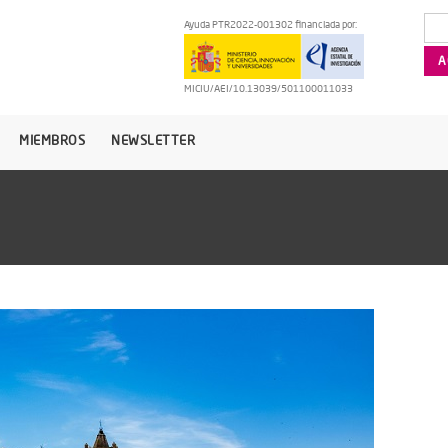
Ayuda PTR2022-001302 financiada por:
MICIU/AEI/10.13039/501100011033
MIEMBROS
NEWSLETTER