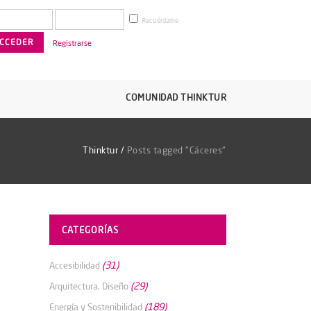
Recuérdame
Registrarse
COMUNIDAD THINKTUR
Thinktur
/
Posts tagged "Cáceres"
CATEGORÍAS
(31)
Accesibilidad
(29)
Arquitectura, Diseño
(189)
Energía y Sostenibilidad