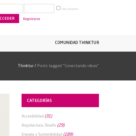
Recuérdame
Registrarse
COMUNIDAD THINKTUR
Thinktur
/
Posts tagged "Conectando ideas"
CATEGORÍAS
(31)
Accesibilidad
(29)
Arquitectura, Diseño
(189)
Energía y Sostenibilidad