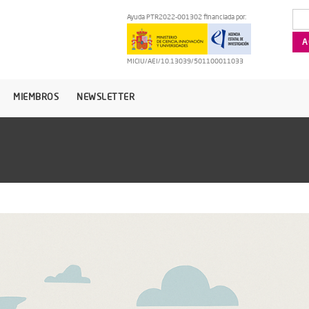
Ayuda PTR2022-001302 financiada por:
MICIU/AEI/10.13039/501100011033
MIEMBROS
NEWSLETTER