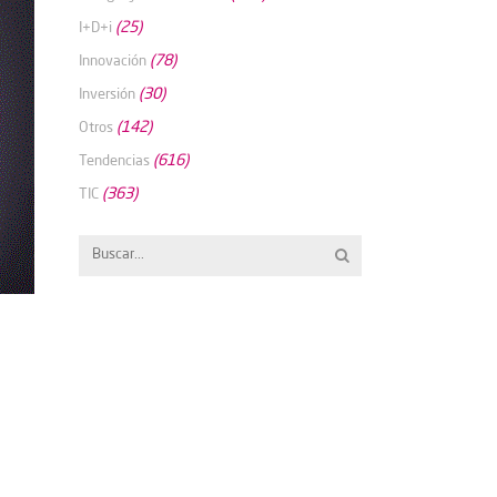
(25)
I+D+i
(78)
Innovación
(30)
Inversión
(142)
Otros
(616)
Tendencias
(363)
TIC