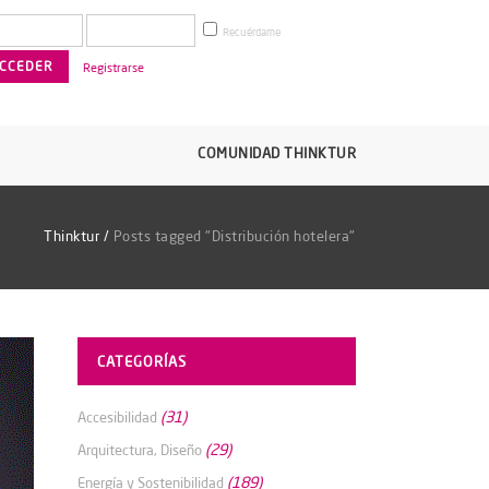
Recuérdame
Registrarse
COMUNIDAD THINKTUR
Thinktur
/
Posts tagged "Distribución hotelera"
CATEGORÍAS
(31)
Accesibilidad
(29)
Arquitectura, Diseño
(189)
Energía y Sostenibilidad