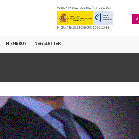
Ayuda PTR2022-001302 financiada por:
MICIU/AEI/10.13039/501100011033
MIEMBROS
NEWSLETTER