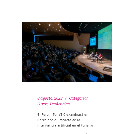
8 agosto, 2023
Categoría:
Otros
,
Tendencias
El Forum TurisTIC examinará en
Barcelona el impacto de la
inteligencia artificial en el turismo