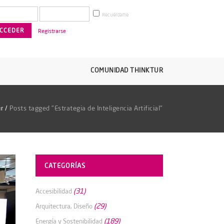
Recuérdame
Registrarse
COMUNIDAD THINKTUR
r
/
Posts tagged "Estrategia de Inteligencia Artificial"
CATEGORÍAS
(31)
Accesibilidad
(29)
Arquitectura, Diseño
(189)
Energía y Sostenibilidad