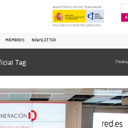
Ayuda PTR2022-001302 financiada por:
MICIU/AEI/10.13039/501100011033
MIEMBROS
NEWSLETTER
icial Tag
Thinktu