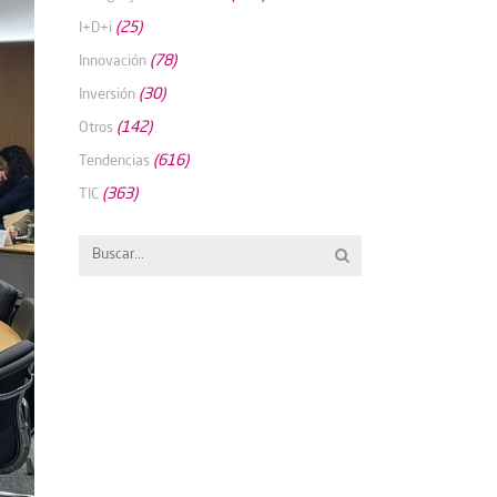
(25)
I+D+i
(78)
Innovación
(30)
Inversión
(142)
Otros
(616)
Tendencias
(363)
TIC