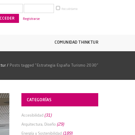
Recuérdame
Registrarse
COMUNIDAD THINKTUR
tur
/
Posts tagged "Estrategia España Turismo 2030"
CATEGORÍAS
(31)
Accesibilidad
(29)
Arquitectura, Diseño
(189)
Energía y Sostenibilidad