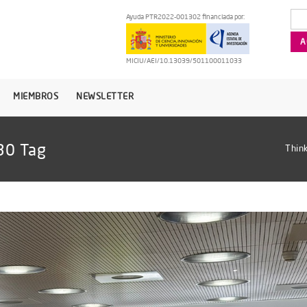
Ayuda PTR2022-001302 financiada por:
MICIU/AEI/10.13039/501100011033
MIEMBROS
NEWSLETTER
30 Tag
Think