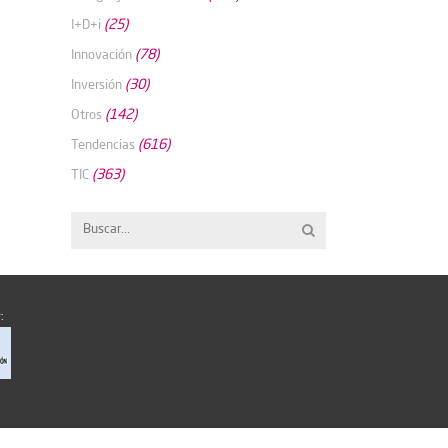
(25)
I+D+i
(78)
Innovación
(30)
Inversión
(142)
Otros
(616)
Tendencias
(363)
TIC
: