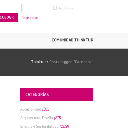
Recuérdame
Registrarse
COMUNIDAD THINKTUR
Thinktur
/
Posts tagged "Facebook"
CATEGORÍAS
(31)
Accesibilidad
(29)
Arquitectura, Diseño
(189)
Energía y Sostenibilidad