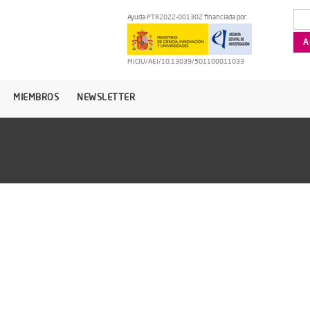
Ayuda PTR2022-001302 financiada por:
MICIU/AEI/10.13039/501100011033
MIEMBROS
NEWSLETTER