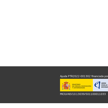
Ayuda PTR2022-001302 financiada por
MICIU/AEI/10.13039/501100011033