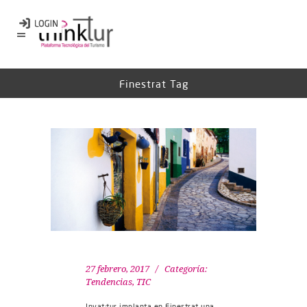
Finestrat Tag
27 febrero, 2017
Categoría:
Tendencias
,
TIC
Invat·tur implanta en Finestrat una