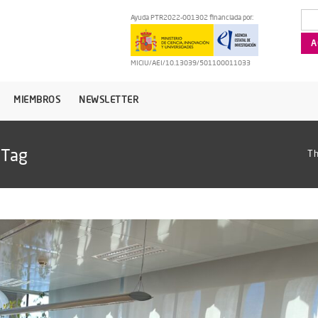
Ayuda PTR2022-001302 financiada por:
MICIU/AEI/10.13039/501100011033
MIEMBROS
NEWSLETTER
 Tag
Th