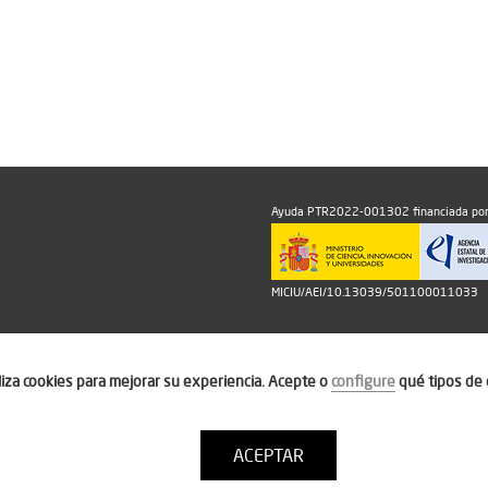
Ayuda PTR2022-001302 financiada por
MICIU/AEI/10.13039/501100011033
iliza cookies para mejorar su experiencia. Acepte o
configure
qué tipos de 
ACEPTAR
Política de cookies
Condiciones de uso
Contacto: thinktur@ithotel