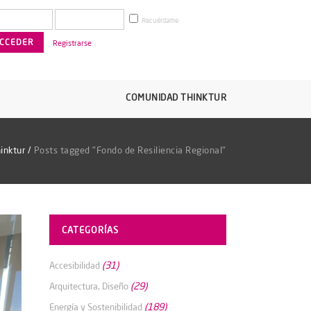
Recuérdame
Registrarse
COMUNIDAD THINKTUR
inktur
/
Posts tagged "Fondo de Resiliencia Regional"
CATEGORÍAS
(31)
Accesibilidad
(29)
Arquitectura, Diseño
(189)
Energía y Sostenibilidad