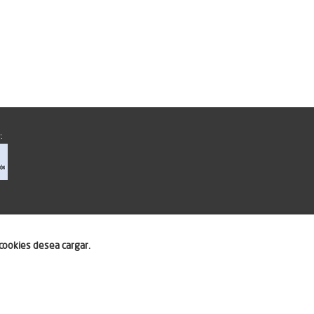
:
cookies desea cargar.
ero.com