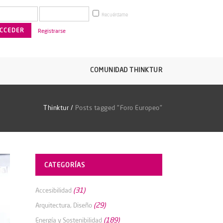
Recuérdame
Registrarse
COMUNIDAD THINKTUR
Thinktur
/
Posts tagged "Foro Europeo"
CATEGORÍAS
(31)
Accesibilidad
(29)
Arquitectura, Diseño
(189)
Energía y Sostenibilidad