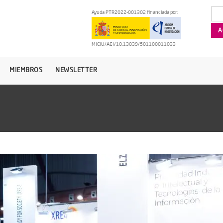
Ayuda PTR2022-001302 financiada por:
MICIU/AEI/10.13039/501100011033
MIEMBROS
NEWSLETTER